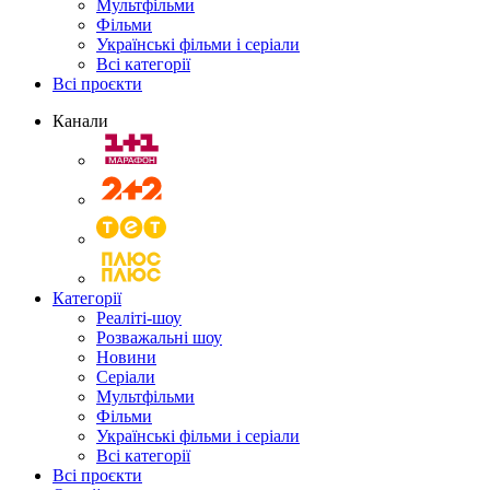
Мультфільми
Фільми
Українські фільми і серіали
Всі категорії
Всі проєкти
Канали
Категорії
Реаліті-шоу
Розважальні шоу
Новини
Серіали
Мультфільми
Фільми
Українські фільми і серіали
Всі категорії
Всі проєкти