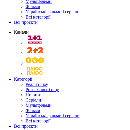
Мультфільми
Фільми
Українські фільми і серіали
Всі категорії
Всі проєкти
Канали
Категорії
Реаліті-шоу
Розважальні шоу
Новини
Серіали
Мультфільми
Фільми
Українські фільми і серіали
Всі категорії
Всі проєкти