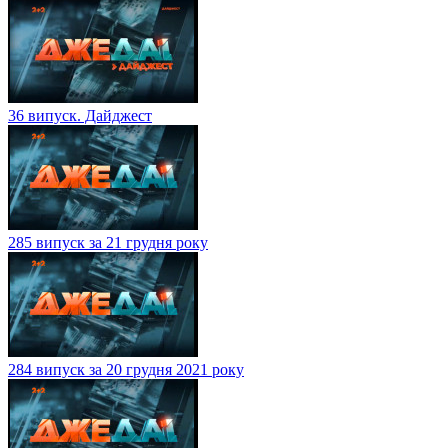
36 випуск. Дайджест
285 випуск за 21 грудня року
284 випуск за 20 грудня 2021 року