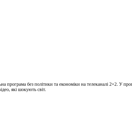
програма без політики та економіки на телеканалі 2+2. У прогр
део, які шокують світ.