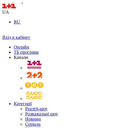
UA
RU
Вхід в кабінет
Онлайн
ТБ програма
Канали
Категорії
Реаліті-шоу
Розважальні шоу
Новини
Серіали