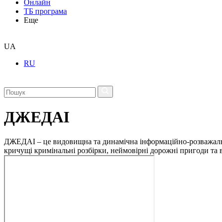
Онлайн
ТБ програма
Еще
UA
RU
ДЖЕДАІ
ДЖЕДАІ – це видовищна та динамічна інформаційно-розважальна 
кричущі кримінальні розбірки, неймовірні дорожні пригоди та ві