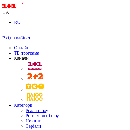
UA
RU
Вхід в кабінет
Онлайн
ТБ програма
Канали
Категорії
Реаліті-шоу
Розважальні шоу
Новини
Серіали