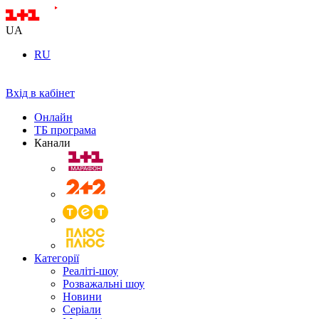
UA
RU
Вхід в кабінет
Онлайн
ТБ програма
Канали
Категорії
Реаліті-шоу
Розважальні шоу
Новини
Серіали