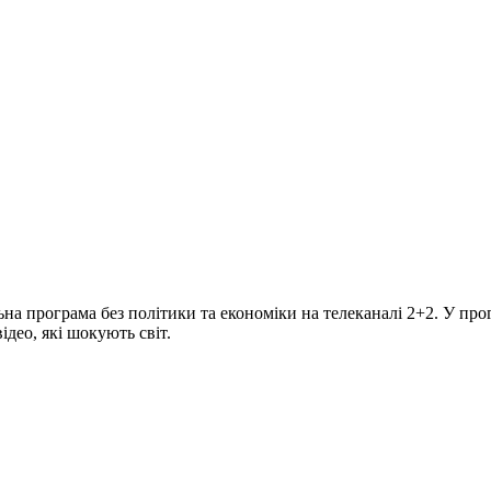
програма без політики та економіки на телеканалі 2+2. У прогр
део, які шокують світ.