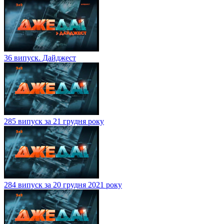
36 випуск. Дайджест
285 випуск за 21 грудня року
284 випуск за 20 грудня 2021 року