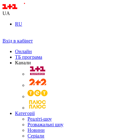
UA
RU
Вхід в кабінет
Онлайн
ТБ програма
Канали
Категорії
Реаліті-шоу
Розважальні шоу
Новини
Серіали