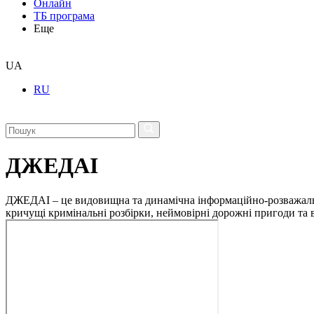
Онлайн
ТБ програма
Еще
UA
RU
ДЖЕДАІ
ДЖЕДАІ – це видовищна та динамічна інформаційно-розважальна 
кричущі кримінальні розбірки, неймовірні дорожні пригоди та ві