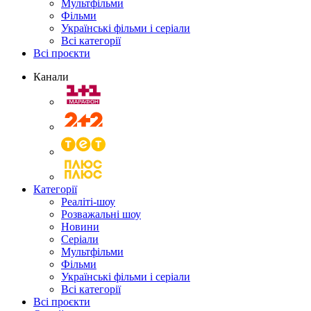
Мультфільми
Фільми
Українські фільми і серіали
Всі категорії
Всі проєкти
Канали
Категорії
Реаліті-шоу
Розважальні шоу
Новини
Серіали
Мультфільми
Фільми
Українські фільми і серіали
Всі категорії
Всі проєкти