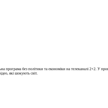
програма без політики та економіки на телеканалі 2+2. У прогр
део, які шокують світ.