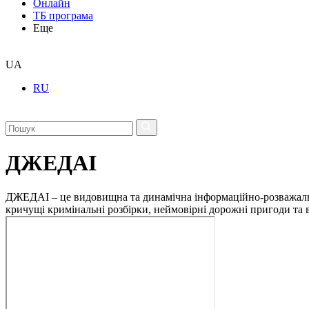
Онлайн
ТБ програма
Еще
UA
RU
ДЖЕДАІ
ДЖЕДАІ – це видовищна та динамічна інформаційно-розважальна 
кричущі кримінальні розбірки, неймовірні дорожні пригоди та ві