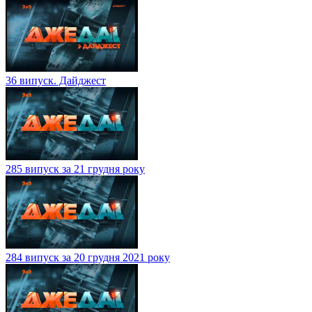
36 випуск. Дайджест
285 випуск за 21 грудня року
284 випуск за 20 грудня 2021 року