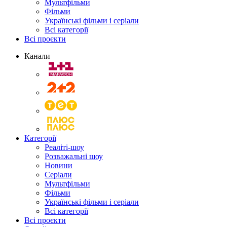
Мультфільми
Фільми
Українські фільми і серіали
Всі категорії
Всі проєкти
Канали
Категорії
Реаліті-шоу
Розважальні шоу
Новини
Серіали
Мультфільми
Фільми
Українські фільми і серіали
Всі категорії
Всі проєкти