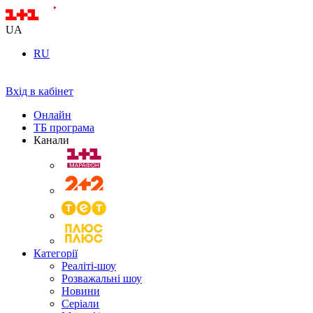
UA
RU
Вхід в кабінет
Онлайн
ТБ програма
Канали
Категорії
Реаліті-шоу
Розважальні шоу
Новини
Серіали