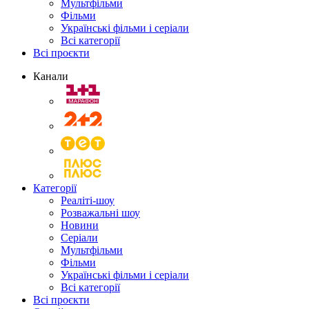
Мультфільми
Фільми
Українські фільми і серіали
Всі категорії
Всі проєкти
Канали
Категорії
Реаліті-шоу
Розважальні шоу
Новини
Серіали
Мультфільми
Фільми
Українські фільми і серіали
Всі категорії
Всі проєкти