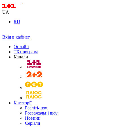
UA
RU
Вхід в кабінет
Онлайн
ТБ програма
Канали
Категорії
Реаліті-шоу
Розважальні шоу
Новини
Серіали