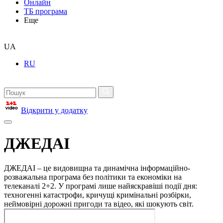
Онлайн
ТБ програма
Еще
UA
RU
Відкрити у додатку
ДЖЕДАІ
ДЖЕДАІ – це видовищна та динамічна інформаційно-
розважальна програма без політики та економіки на
телеканалі 2+2. У програмі лише найяскравіші події дня:
техногенні катастрофи, кричущі кримінальні розбірки,
неймовірні дорожні пригоди та відео, які шокують світ.