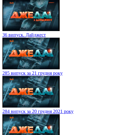
36 випуск. Дайджест
285 випуск за 21 грудня року
284 випуск за 20 грудня 2021 року