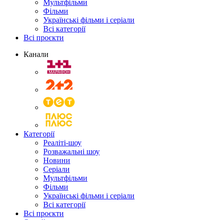
Мультфільми
Фільми
Українські фільми і серіали
Всі категорії
Всі проєкти
Канали
Категорії
Реаліті-шоу
Розважальні шоу
Новини
Серіали
Мультфільми
Фільми
Українські фільми і серіали
Всі категорії
Всі проєкти