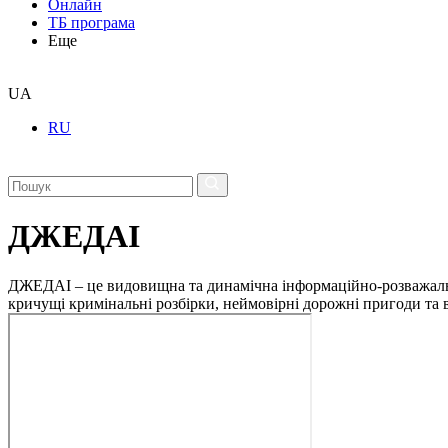
Онлайн
ТБ програма
Еще
UA
RU
ДЖЕДАІ
ДЖЕДАІ – це видовищна та динамічна інформаційно-розважальна 
кричущі кримінальні розбірки, неймовірні дорожні пригоди та ві