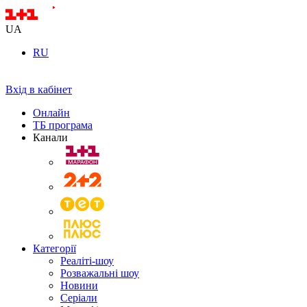
UA
RU
Вхід в кабінет
Онлайн
ТБ програма
Канали
Категорії
Реаліті-шоу
Розважальні шоу
Новини
Серіали