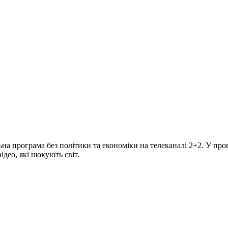
програма без політики та економіки на телеканалі 2+2. У прогр
део, які шокують світ.