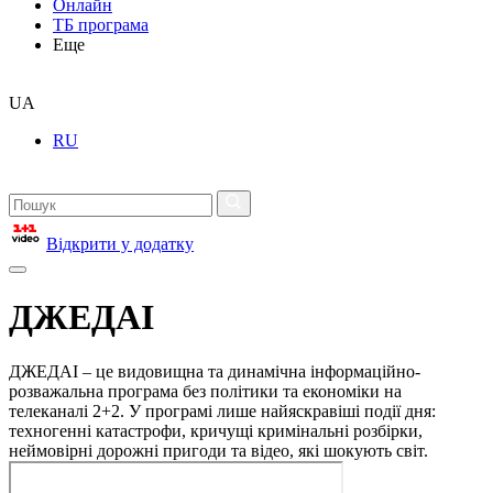
Онлайн
ТБ програма
Еще
UA
RU
Відкрити у додатку
ДЖЕДАІ
ДЖЕДАІ – це видовищна та динамічна інформаційно-
розважальна програма без політики та економіки на
телеканалі 2+2. У програмі лише найяскравіші події дня:
техногенні катастрофи, кричущі кримінальні розбірки,
неймовірні дорожні пригоди та відео, які шокують світ.