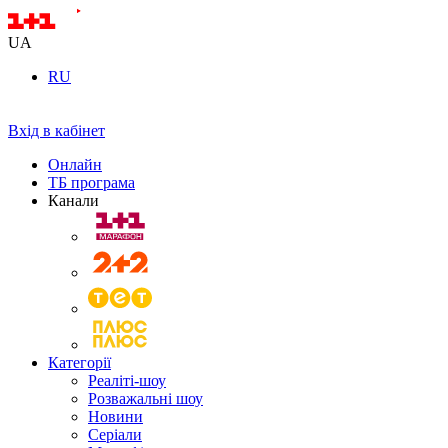
UA
RU
Вхід в кабінет
Онлайн
ТБ програма
Канали
Категорії
Реаліті-шоу
Розважальні шоу
Новини
Серіали