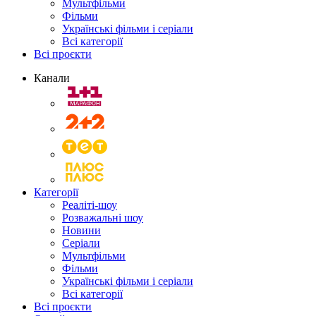
Мультфільми
Фільми
Українські фільми і серіали
Всі категорії
Всі проєкти
Канали
Категорії
Реаліті-шоу
Розважальні шоу
Новини
Серіали
Мультфільми
Фільми
Українські фільми і серіали
Всі категорії
Всі проєкти