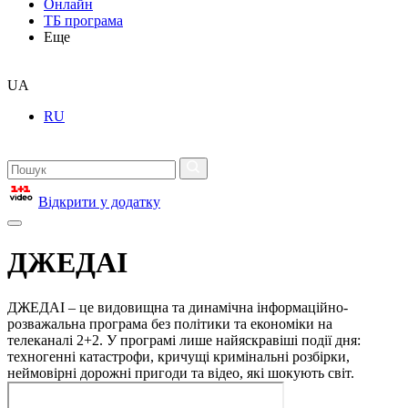
Онлайн
ТБ програма
Еще
UA
RU
Відкрити у додатку
ДЖЕДАІ
ДЖЕДАІ – це видовищна та динамічна інформаційно-
розважальна програма без політики та економіки на
телеканалі 2+2. У програмі лише найяскравіші події дня:
техногенні катастрофи, кричущі кримінальні розбірки,
неймовірні дорожні пригоди та відео, які шокують світ.