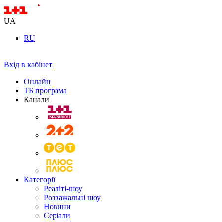
UA
RU
Вхід в кабінет
Онлайн
ТБ програма
Канали
Категорії
Реаліті-шоу
Розважальні шоу
Новини
Серіали