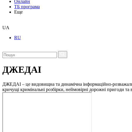
Онлайн
ТБ програма
Еще
UA
RU
ДЖЕДАІ
ДЖЕДАІ – це видовищна та динамічна інформаційно-розважальна 
кричущі кримінальні розбірки, неймовірні дорожні пригоди та ві