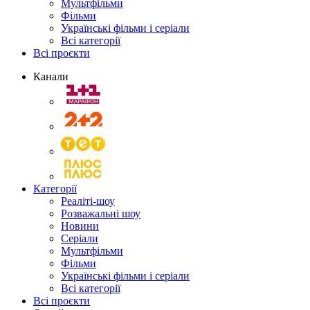
Мультфільми
Фільми
Українські фільми і серіали
Всі категорії
Всі проєкти
Канали
Категорії
Реаліті-шоу
Розважальні шоу
Новини
Серіали
Мультфільми
Фільми
Українські фільми і серіали
Всі категорії
Всі проєкти