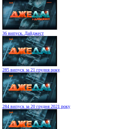
36 випуск. Дайджест
285 випуск за 21 грудня року
284 випуск за 20 грудня 2021 року