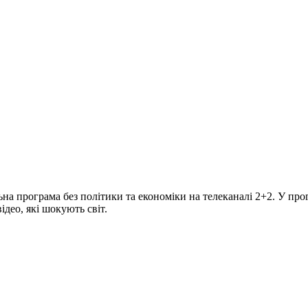
програма без політики та економіки на телеканалі 2+2. У прогр
део, які шокують світ.