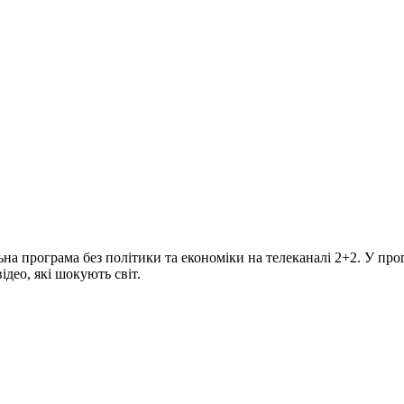
програма без політики та економіки на телеканалі 2+2. У прогр
део, які шокують світ.