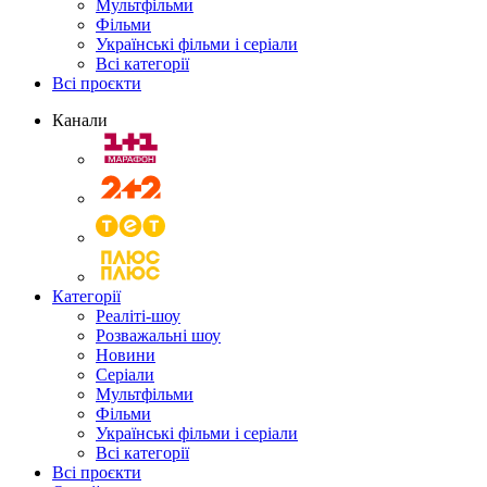
Мультфільми
Фільми
Українські фільми і серіали
Всі категорії
Всі проєкти
Канали
Категорії
Реаліті-шоу
Розважальні шоу
Новини
Серіали
Мультфільми
Фільми
Українські фільми і серіали
Всі категорії
Всі проєкти