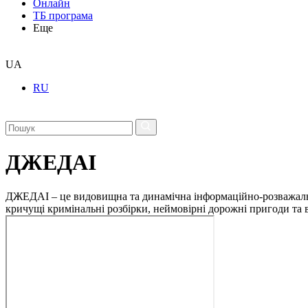
Онлайн
ТБ програма
Еще
UA
RU
ДЖЕДАІ
ДЖЕДАІ – це видовищна та динамічна інформаційно-розважальна 
кричущі кримінальні розбірки, неймовірні дорожні пригоди та ві