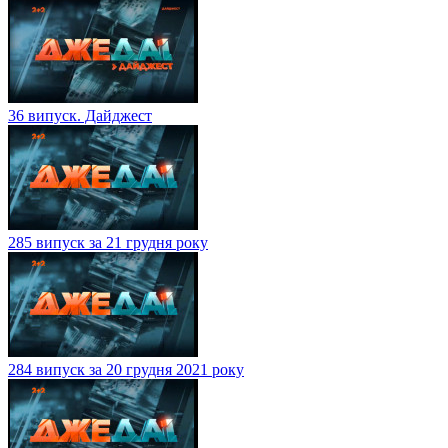
36 випуск. Дайджест
285 випуск за 21 грудня року
284 випуск за 20 грудня 2021 року