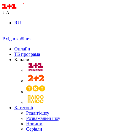
UA
RU
Вхід в кабінет
Онлайн
ТБ програма
Канали
Категорії
Реаліті-шоу
Розважальні шоу
Новини
Серіали