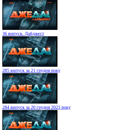
36 випуск. Дайджест
285 випуск за 21 грудня року
284 випуск за 20 грудня 2021 року