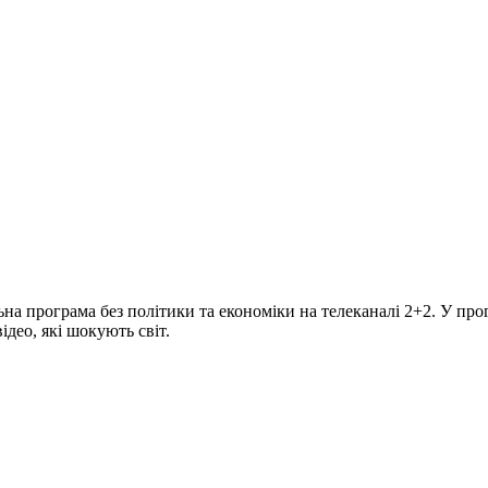
програма без політики та економіки на телеканалі 2+2. У прогр
део, які шокують світ.