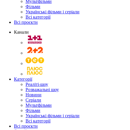
Мультфільми
Фільми
Українські фільми і серіали
Всі категорії
Всі проєкти
Канали
Категорії
Реаліті-шоу
Розважальні шоу
Новини
Серіали
Мультфільми
Фільми
Українські фільми і серіали
Всі категорії
Всі проєкти