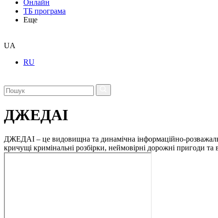
Онлайн
ТБ програма
Еще
UA
RU
ДЖЕДАІ
ДЖЕДАІ – це видовищна та динамічна інформаційно-розважальна 
кричущі кримінальні розбірки, неймовірні дорожні пригоди та ві