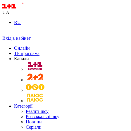
UA
RU
Вхід в кабінет
Онлайн
ТБ програма
Канали
Категорії
Реаліті-шоу
Розважальні шоу
Новини
Серіали