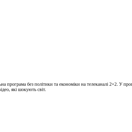
програма без політики та економіки на телеканалі 2+2. У прогр
део, які шокують світ.