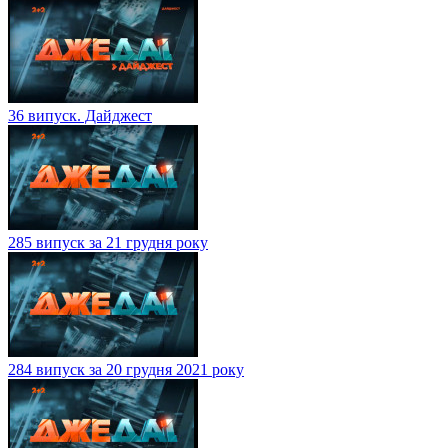
36 випуск. Дайджест
285 випуск за 21 грудня року
284 випуск за 20 грудня 2021 року