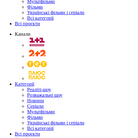
Мультфільми
Фільми
Українські фільми і серіали
Всі категорії
Всі проєкти
Канали
Категорії
Реаліті-шоу
Розважальні шоу
Новини
Серіали
Мультфільми
Фільми
Українські фільми і серіали
Всі категорії
Всі проєкти