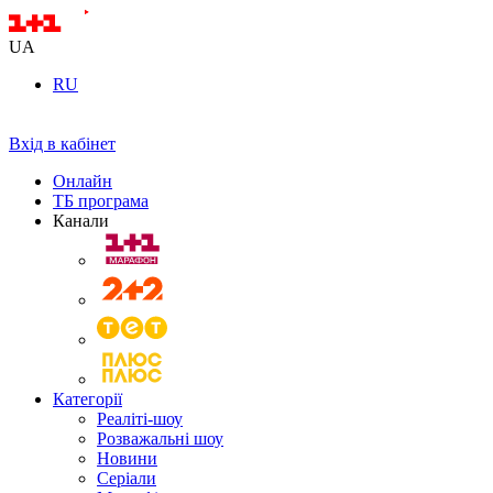
UA
RU
Вхід в кабінет
Онлайн
ТБ програма
Канали
Категорії
Реаліті-шоу
Розважальні шоу
Новини
Серіали