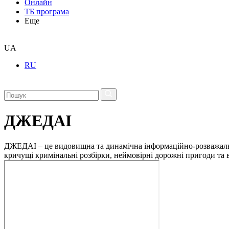
Онлайн
ТБ програма
Еще
UA
RU
ДЖЕДАІ
ДЖЕДАІ – це видовищна та динамічна інформаційно-розважальна 
кричущі кримінальні розбірки, неймовірні дорожні пригоди та ві