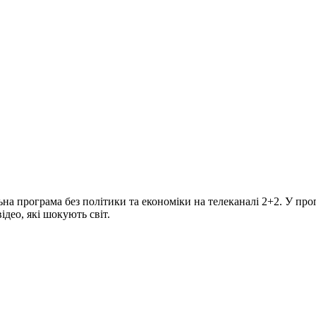
програма без політики та економіки на телеканалі 2+2. У прогр
део, які шокують світ.