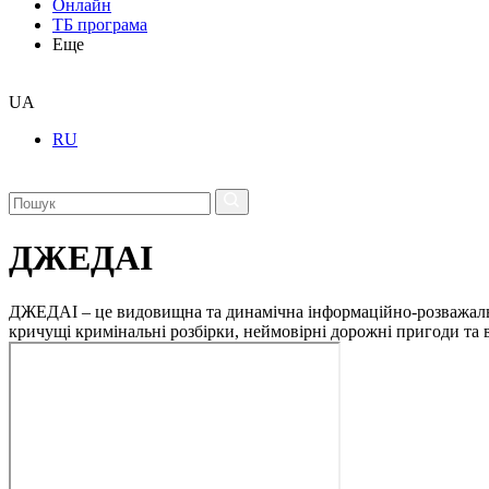
Онлайн
ТБ програма
Еще
UA
RU
ДЖЕДАІ
ДЖЕДАІ – це видовищна та динамічна інформаційно-розважальна 
кричущі кримінальні розбірки, неймовірні дорожні пригоди та ві