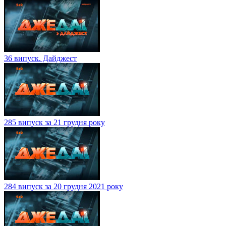
36 випуск. Дайджест
285 випуск за 21 грудня року
284 випуск за 20 грудня 2021 року