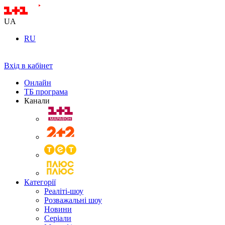
UA
RU
Вхід в кабінет
Онлайн
ТБ програма
Канали
Категорії
Реаліті-шоу
Розважальні шоу
Новини
Серіали