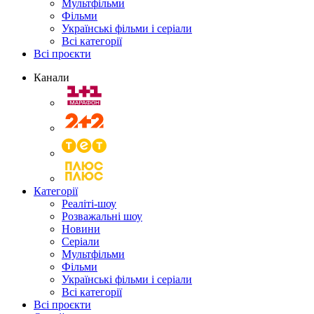
Мультфільми
Фільми
Українські фільми і серіали
Всі категорії
Всі проєкти
Канали
Категорії
Реаліті-шоу
Розважальні шоу
Новини
Серіали
Мультфільми
Фільми
Українські фільми і серіали
Всі категорії
Всі проєкти