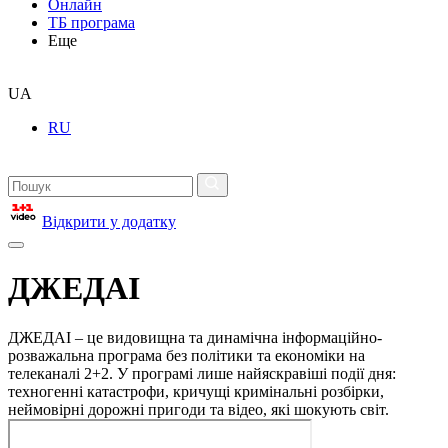
Онлайн
ТБ програма
Еще
UA
RU
Відкрити у додатку
ДЖЕДАІ
ДЖЕДАІ – це видовищна та динамічна інформаційно-
розважальна програма без політики та економіки на
телеканалі 2+2. У програмі лише найяскравіші події дня:
техногенні катастрофи, кричущі кримінальні розбірки,
неймовірні дорожні пригоди та відео, які шокують світ.