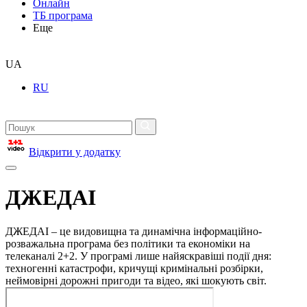
Онлайн
ТБ програма
Еще
UA
RU
Відкрити у додатку
ДЖЕДАІ
ДЖЕДАІ – це видовищна та динамічна інформаційно-
розважальна програма без політики та економіки на
телеканалі 2+2. У програмі лише найяскравіші події дня:
техногенні катастрофи, кричущі кримінальні розбірки,
неймовірні дорожні пригоди та відео, які шокують світ.