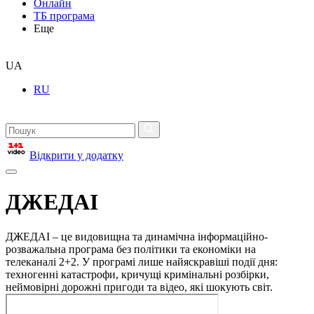
Онлайн
ТБ програма
Еще
UA
RU
Відкрити у додатку
ДЖЕДАІ
ДЖЕДАІ – це видовищна та динамічна інформаційно-
розважальна програма без політики та економіки на
телеканалі 2+2. У програмі лише найяскравіші події дня:
техногенні катастрофи, кричущі кримінальні розбірки,
неймовірні дорожні пригоди та відео, які шокують світ.