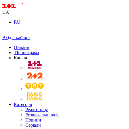
UA
RU
Вхід в кабінет
Онлайн
ТБ програма
Канали
Категорії
Реаліті-шоу
Розважальні шоу
Новини
Серіали