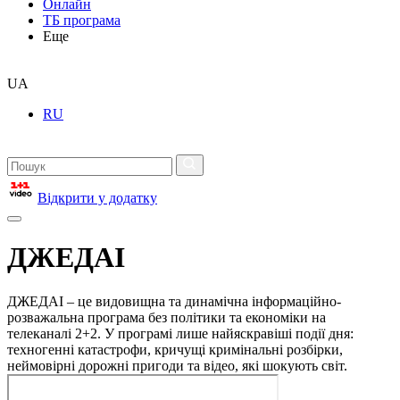
Онлайн
ТБ програма
Еще
UA
RU
Відкрити у додатку
ДЖЕДАІ
ДЖЕДАІ – це видовищна та динамічна інформаційно-
розважальна програма без політики та економіки на
телеканалі 2+2. У програмі лише найяскравіші події дня:
техногенні катастрофи, кричущі кримінальні розбірки,
неймовірні дорожні пригоди та відео, які шокують світ.