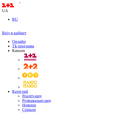
UA
RU
Вхід в кабінет
Онлайн
ТБ програма
Канали
Категорії
Реаліті-шоу
Розважальні шоу
Новини
Серіали