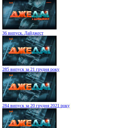
36 випуск. Дайджест
285 випуск за 21 грудня року
284 випуск за 20 грудня 2021 року