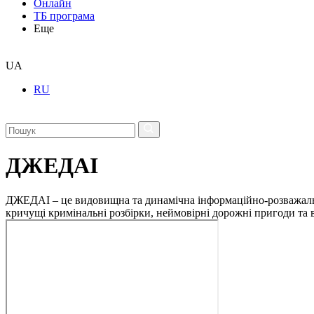
Онлайн
ТБ програма
Еще
UA
RU
ДЖЕДАІ
ДЖЕДАІ – це видовищна та динамічна інформаційно-розважальна 
кричущі кримінальні розбірки, неймовірні дорожні пригоди та ві