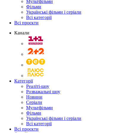
Мультфільми
Фільми
Українські фільми і серіали
Всі категорії
Всі проєкти
Канали
Категорії
Реаліті-шоу
Розважальні шоу
Новини
Серіали
Мультфільми
Фільми
Українські фільми і серіали
Всі категорії
Всі проєкти