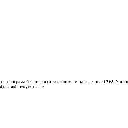
програма без політики та економіки на телеканалі 2+2. У прогр
део, які шокують світ.