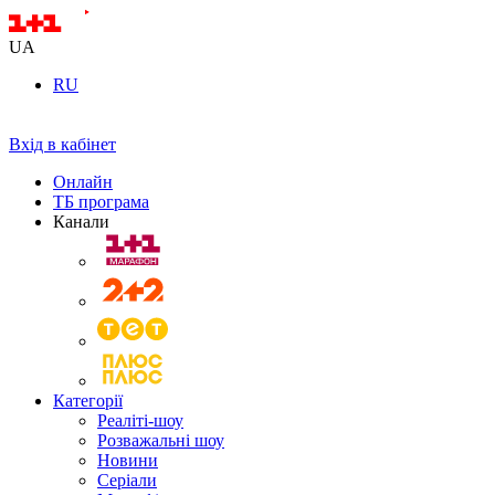
UA
RU
Вхід в кабінет
Онлайн
ТБ програма
Канали
Категорії
Реаліті-шоу
Розважальні шоу
Новини
Серіали