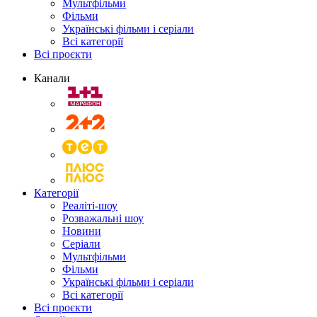
Мультфільми
Фільми
Українські фільми і серіали
Всі категорії
Всі проєкти
Канали
Категорії
Реаліті-шоу
Розважальні шоу
Новини
Серіали
Мультфільми
Фільми
Українські фільми і серіали
Всі категорії
Всі проєкти