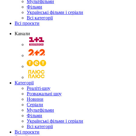
Мультфільми
Фільми
Українські фільми і серіали
Всі категорії
Всі проєкти
Канали
Категорії
Реаліті-шоу
Розважальні шоу
Новини
Серіали
Мультфільми
Фільми
Українські фільми і серіали
Всі категорії
Всі проєкти