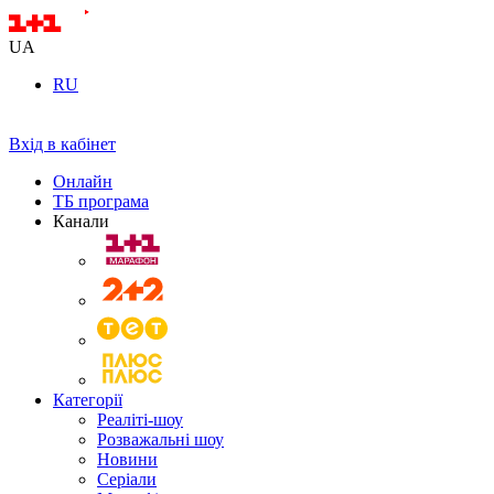
UA
RU
Вхід в кабінет
Онлайн
ТБ програма
Канали
Категорії
Реаліті-шоу
Розважальні шоу
Новини
Серіали