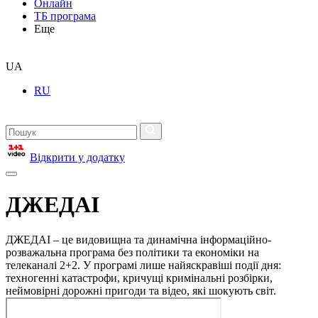
Онлайн
ТБ програма
Еще
UA
RU
Відкрити у додатку
ДЖЕДАІ
ДЖЕДАІ – це видовищна та динамічна інформаційно-
розважальна програма без політики та економіки на
телеканалі 2+2. У програмі лише найяскравіші події дня:
техногенні катастрофи, кричущі кримінальні розбірки,
неймовірні дорожні пригоди та відео, які шокують світ.