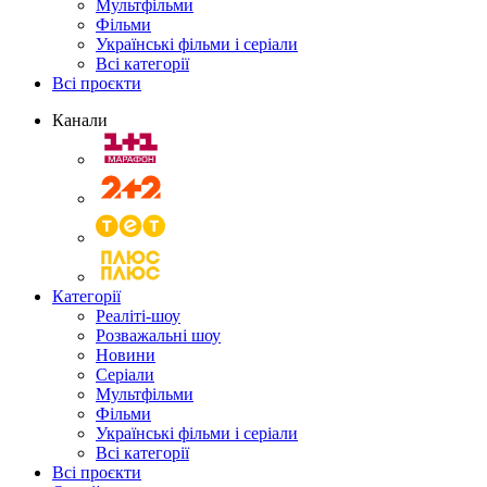
Мультфільми
Фільми
Українські фільми і серіали
Всі категорії
Всі проєкти
Канали
Категорії
Реаліті-шоу
Розважальні шоу
Новини
Серіали
Мультфільми
Фільми
Українські фільми і серіали
Всі категорії
Всі проєкти