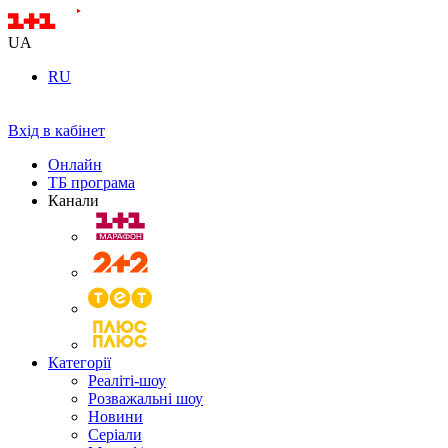
UA
RU
Вхід в кабінет
Онлайн
ТБ програма
Канали
Категорії
Реаліті-шоу
Розважальні шоу
Новини
Серіали