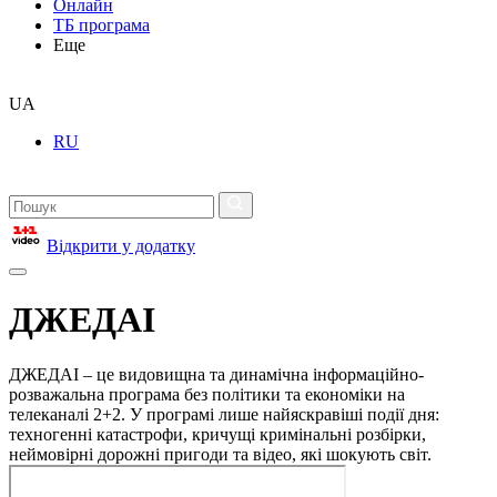
Онлайн
ТБ програма
Еще
UA
RU
Відкрити у додатку
ДЖЕДАІ
ДЖЕДАІ – це видовищна та динамічна інформаційно-
розважальна програма без політики та економіки на
телеканалі 2+2. У програмі лише найяскравіші події дня:
техногенні катастрофи, кричущі кримінальні розбірки,
неймовірні дорожні пригоди та відео, які шокують світ.