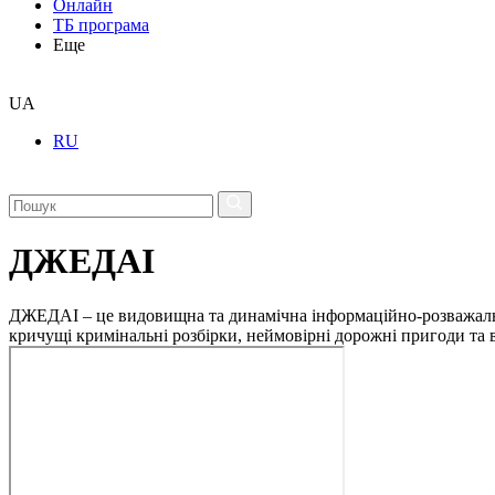
Онлайн
ТБ програма
Еще
UA
RU
ДЖЕДАІ
ДЖЕДАІ – це видовищна та динамічна інформаційно-розважальна 
кричущі кримінальні розбірки, неймовірні дорожні пригоди та ві