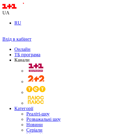
UA
RU
Вхід в кабінет
Онлайн
ТБ програма
Канали
Категорії
Реаліті-шоу
Розважальні шоу
Новини
Серіали