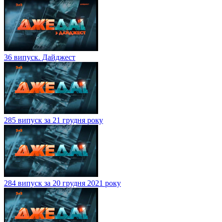
36 випуск. Дайджест
285 випуск за 21 грудня року
284 випуск за 20 грудня 2021 року