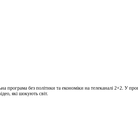
програма без політики та економіки на телеканалі 2+2. У прогр
део, які шокують світ.