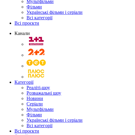
Мультфільми
Фільми
Українські фільми і серіали
Всі категорії
Всі проєкти
Канали
Категорії
Реаліті-шоу
Розважальні шоу
Новини
Серіали
Мультфільми
Фільми
Українські фільми і серіали
Всі категорії
Всі проєкти