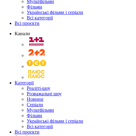
Мультфільми
Фільми
Українські фільми і серіали
Всі категорії
Всі проєкти
Канали
Категорії
Реаліті-шоу
Розважальні шоу
Новини
Серіали
Мультфільми
Фільми
Українські фільми і серіали
Всі категорії
Всі проєкти