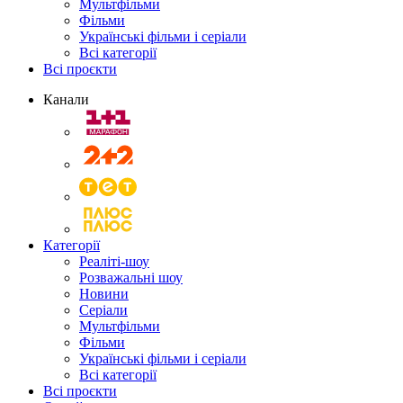
Мультфільми
Фільми
Українські фільми і серіали
Всі категорії
Всі проєкти
Канали
Категорії
Реаліті-шоу
Розважальні шоу
Новини
Серіали
Мультфільми
Фільми
Українські фільми і серіали
Всі категорії
Всі проєкти