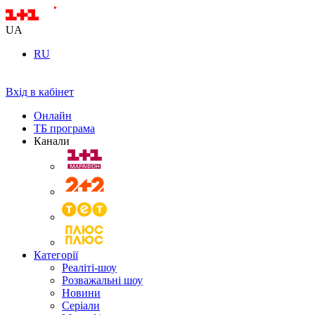
UA
RU
Вхід в кабінет
Онлайн
ТБ програма
Канали
Категорії
Реаліті-шоу
Розважальні шоу
Новини
Серіали