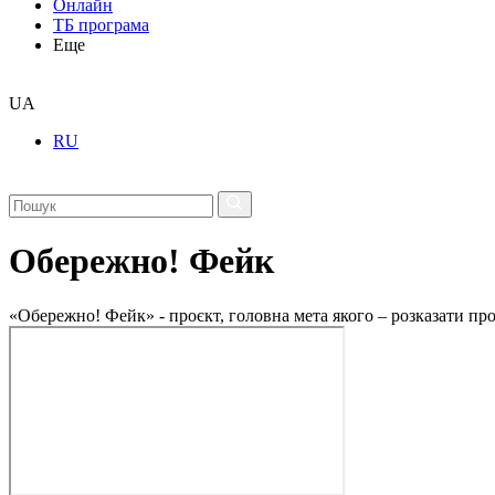
Онлайн
ТБ програма
Еще
UA
RU
Обережно! Фейк
«Обережно! Фейк» - проєкт, головна мета якого – розказати пр