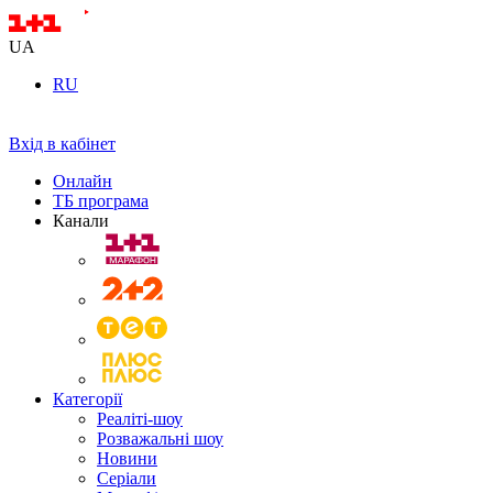
UA
RU
Вхід в кабінет
Онлайн
ТБ програма
Канали
Категорії
Реаліті-шоу
Розважальні шоу
Новини
Серіали