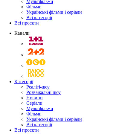
Мультфільми
Фільми
Українські фільми і серіали
Всі категорії
Всі проєкти
Канали
Категорії
Реаліті-шоу
Розважальні шоу
Новини
Серіали
Мультфільми
Фільми
Українські фільми і серіали
Всі категорії
Всі проєкти