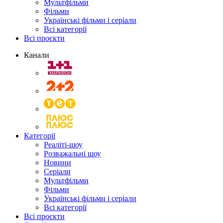
Мультфільми
Фільми
Українські фільми і серіали
Всі категорії
Всі проєкти
Канали
Категорії
Реаліті-шоу
Розважальні шоу
Новини
Серіали
Мультфільми
Фільми
Українські фільми і серіали
Всі категорії
Всі проєкти