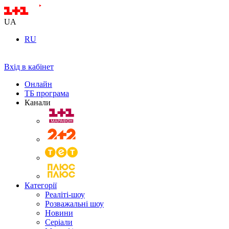
UA
RU
Вхід в кабінет
Онлайн
ТБ програма
Канали
Категорії
Реаліті-шоу
Розважальні шоу
Новини
Серіали