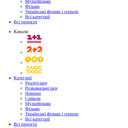
Мультфільми
Фільми
Українські фільми і серіали
Всі категорії
Всі проєкти
Канали
Категорії
Реаліті-шоу
Розважальні шоу
Новини
Серіали
Мультфільми
Фільми
Українські фільми і серіали
Всі категорії
Всі проєкти