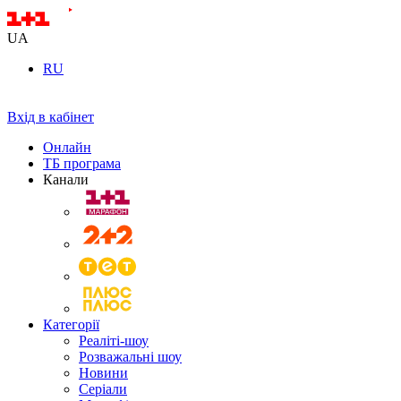
UA
RU
Вхід в кабінет
Онлайн
ТБ програма
Канали
Категорії
Реаліті-шоу
Розважальні шоу
Новини
Серіали