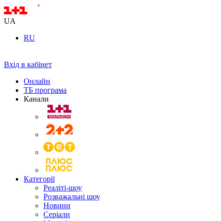
UA
RU
Вхід в кабінет
Онлайн
ТБ програма
Канали
Категорії
Реаліті-шоу
Розважальні шоу
Новини
Серіали