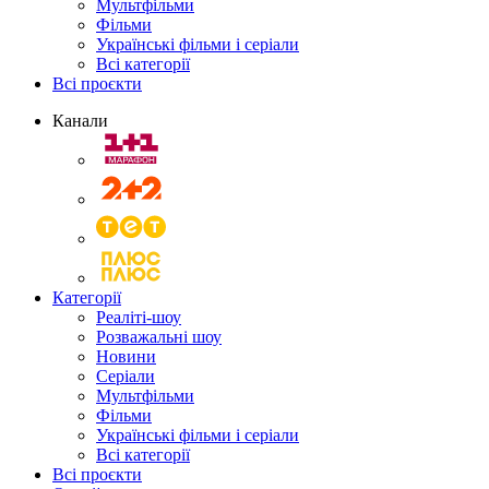
Мультфільми
Фільми
Українські фільми і серіали
Всі категорії
Всі проєкти
Канали
Категорії
Реаліті-шоу
Розважальні шоу
Новини
Серіали
Мультфільми
Фільми
Українські фільми і серіали
Всі категорії
Всі проєкти