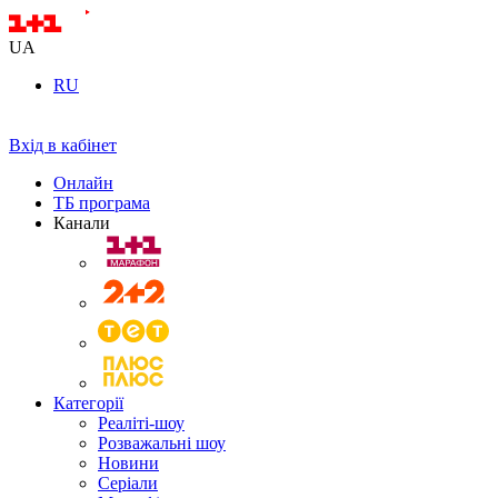
UA
RU
Вхід в кабінет
Онлайн
ТБ програма
Канали
Категорії
Реаліті-шоу
Розважальні шоу
Новини
Серіали