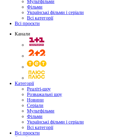
Мультфільми
Фільми
Українські фільми і серіали
Всі категорії
Всі проєкти
Канали
Категорії
Реаліті-шоу
Розважальні шоу
Новини
Серіали
Мультфільми
Фільми
Українські фільми і серіали
Всі категорії
Всі проєкти