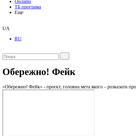
Онлайн
ТБ програма
Еще
UA
RU
Обережно! Фейк
«Обережно! Фейк» - проєкт, головна мета якого – розказати пр