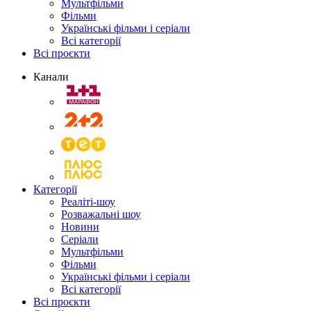
Мультфільми
Фільми
Українські фільми і серіали
Всі категорії
Всі проєкти
Канали
Категорії
Реаліті-шоу
Розважальні шоу
Новини
Серіали
Мультфільми
Фільми
Українські фільми і серіали
Всі категорії
Всі проєкти