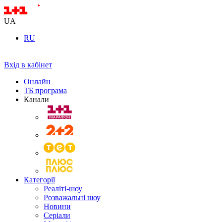
UA
RU
Вхід в кабінет
Онлайн
ТБ програма
Канали
Категорії
Реаліті-шоу
Розважальні шоу
Новини
Серіали