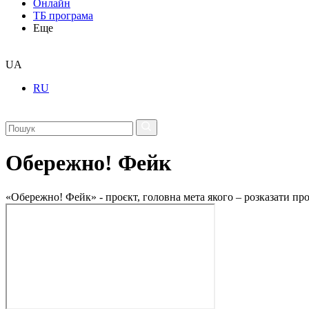
Онлайн
ТБ програма
Еще
UA
RU
Обережно! Фейк
«Обережно! Фейк» - проєкт, головна мета якого – розказати пр