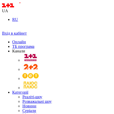
UA
RU
Вхід в кабінет
Онлайн
ТБ програма
Канали
Категорії
Реаліті-шоу
Розважальні шоу
Новини
Серіали