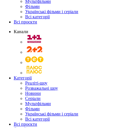
Мультфільми
Фільми
Українські фільми і серіали
Всі категорії
Всі проєкти
Канали
Категорії
Реаліті-шоу
Розважальні шоу
Новини
Серіали
Мультфільми
Фільми
Українські фільми і серіали
Всі категорії
Всі проєкти