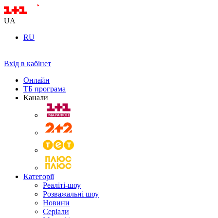
UA
RU
Вхід в кабінет
Онлайн
ТБ програма
Канали
Категорії
Реаліті-шоу
Розважальні шоу
Новини
Серіали