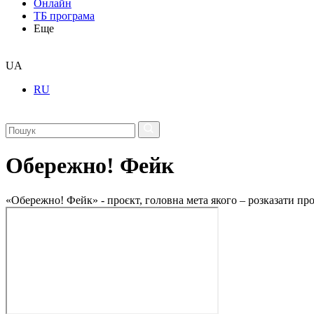
Онлайн
ТБ програма
Еще
UA
RU
Обережно! Фейк
«Обережно! Фейк» - проєкт, головна мета якого – розказати пр