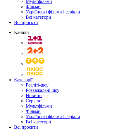
Мультфільми
Фільми
Українські фільми і серіали
Всі категорії
Всі проєкти
Канали
Категорії
Реаліті-шоу
Розважальні шоу
Новини
Серіали
Мультфільми
Фільми
Українські фільми і серіали
Всі категорії
Всі проєкти