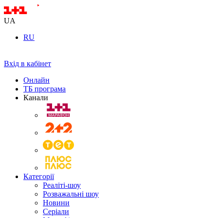
UA
RU
Вхід в кабінет
Онлайн
ТБ програма
Канали
Категорії
Реаліті-шоу
Розважальні шоу
Новини
Серіали