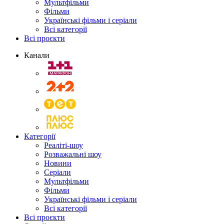
Мультфільми
Фільми
Українські фільми і серіали
Всі категорії
Всі проєкти
Канали
Категорії
Реаліті-шоу
Розважальні шоу
Новини
Серіали
Мультфільми
Фільми
Українські фільми і серіали
Всі категорії
Всі проєкти