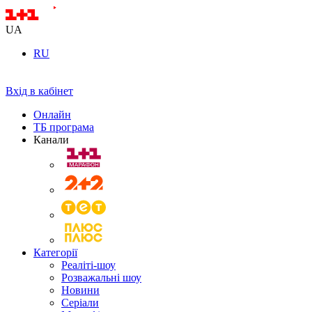
UA
RU
Вхід в кабінет
Онлайн
ТБ програма
Канали
Категорії
Реаліті-шоу
Розважальні шоу
Новини
Серіали