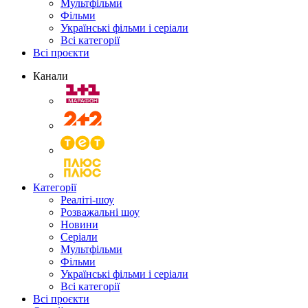
Мультфільми
Фільми
Українські фільми і серіали
Всі категорії
Всі проєкти
Канали
Категорії
Реаліті-шоу
Розважальні шоу
Новини
Серіали
Мультфільми
Фільми
Українські фільми і серіали
Всі категорії
Всі проєкти