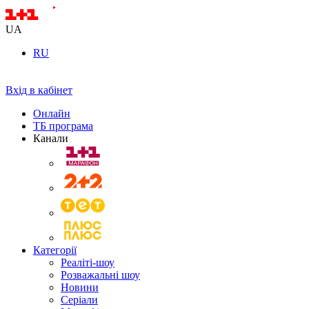
UA
RU
Вхід в кабінет
Онлайн
ТБ програма
Канали
Категорії
Реаліті-шоу
Розважальні шоу
Новини
Серіали