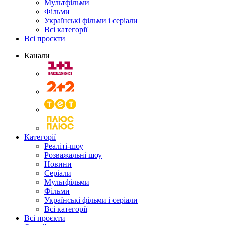
Мультфільми
Фільми
Українські фільми і серіали
Всі категорії
Всі проєкти
Канали
Категорії
Реаліті-шоу
Розважальні шоу
Новини
Серіали
Мультфільми
Фільми
Українські фільми і серіали
Всі категорії
Всі проєкти