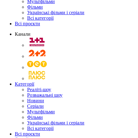
Мультфільми
Фільми
Українські фільми і серіали
Всі категорії
Всі проєкти
Канали
Категорії
Реаліті-шоу
Розважальні шоу
Новини
Серіали
Мультфільми
Фільми
Українські фільми і серіали
Всі категорії
Всі проєкти