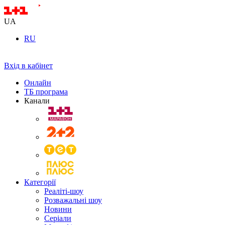
UA
RU
Вхід в кабінет
Онлайн
ТБ програма
Канали
Категорії
Реаліті-шоу
Розважальні шоу
Новини
Серіали