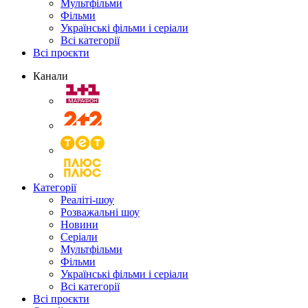
Мультфільми
Фільми
Українські фільми і серіали
Всі категорії
Всі проєкти
Канали
Категорії
Реаліті-шоу
Розважальні шоу
Новини
Серіали
Мультфільми
Фільми
Українські фільми і серіали
Всі категорії
Всі проєкти