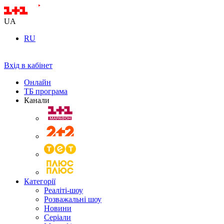
UA
RU
Вхід в кабінет
Онлайн
ТБ програма
Канали
Категорії
Реаліті-шоу
Розважальні шоу
Новини
Серіали