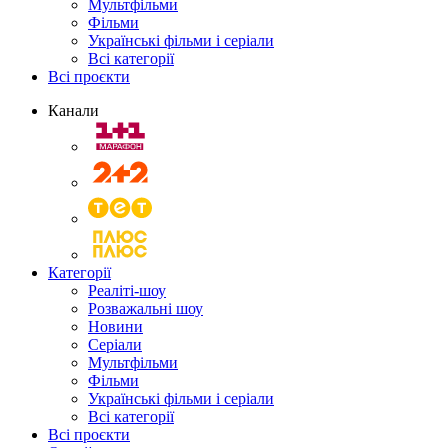
Мультфільми
Фільми
Українські фільми і серіали
Всі категорії
Всі проєкти
Канали
Категорії
Реаліті-шоу
Розважальні шоу
Новини
Серіали
Мультфільми
Фільми
Українські фільми і серіали
Всі категорії
Всі проєкти