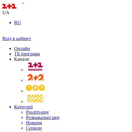
UA
RU
Вхід в кабінет
Онлайн
ТБ програма
Канали
Категорії
Реаліті-шоу
Розважальні шоу
Новини
Серіали