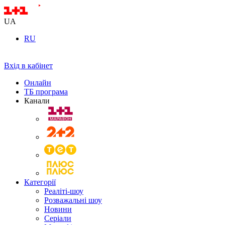
UA
RU
Вхід в кабінет
Онлайн
ТБ програма
Канали
Категорії
Реаліті-шоу
Розважальні шоу
Новини
Серіали