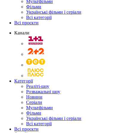
Мультфільми
Фільми
Українські фільми і серіали
Всі категорії
Всі проєкти
Канали
Категорії
Реаліті-шоу
Розважальні шоу
Новини
Серіали
Мультфільми
Фільми
Українські фільми і серіали
Всі категорії
Всі проєкти