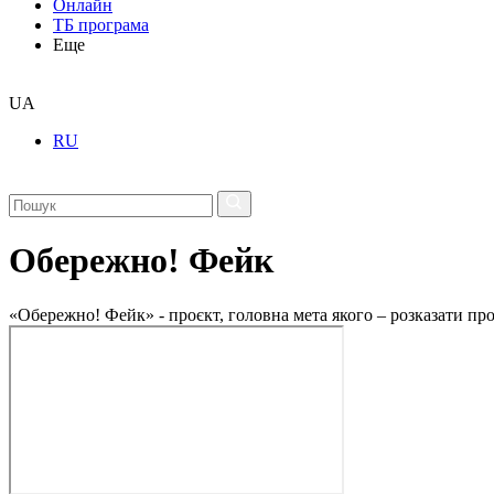
Онлайн
ТБ програма
Еще
UA
RU
Обережно! Фейк
«Обережно! Фейк» - проєкт, головна мета якого – розказати пр