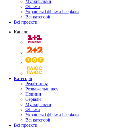
Мультфільми
Фільми
Українські фільми і серіали
Всі категорії
Всі проєкти
Канали
Категорії
Реаліті-шоу
Розважальні шоу
Новини
Серіали
Мультфільми
Фільми
Українські фільми і серіали
Всі категорії
Всі проєкти