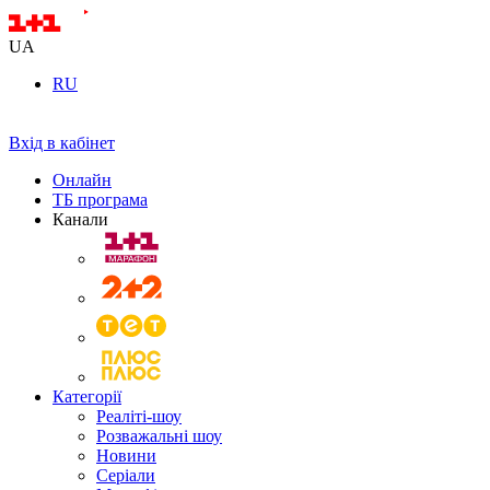
UA
RU
Вхід в кабінет
Онлайн
ТБ програма
Канали
Категорії
Реаліті-шоу
Розважальні шоу
Новини
Серіали