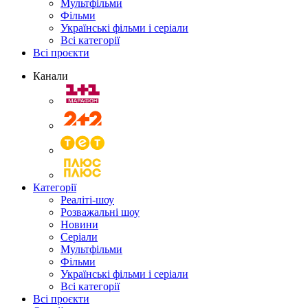
Мультфільми
Фільми
Українські фільми і серіали
Всі категорії
Всі проєкти
Канали
Категорії
Реаліті-шоу
Розважальні шоу
Новини
Серіали
Мультфільми
Фільми
Українські фільми і серіали
Всі категорії
Всі проєкти