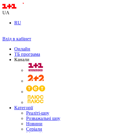
UA
RU
Вхід в кабінет
Онлайн
ТБ програма
Канали
Категорії
Реаліті-шоу
Розважальні шоу
Новини
Серіали