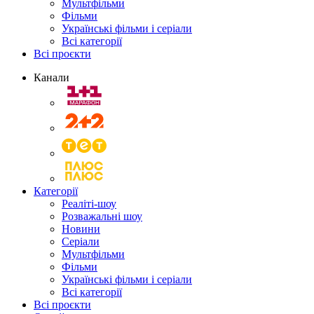
Мультфільми
Фільми
Українські фільми і серіали
Всі категорії
Всі проєкти
Канали
Категорії
Реаліті-шоу
Розважальні шоу
Новини
Серіали
Мультфільми
Фільми
Українські фільми і серіали
Всі категорії
Всі проєкти