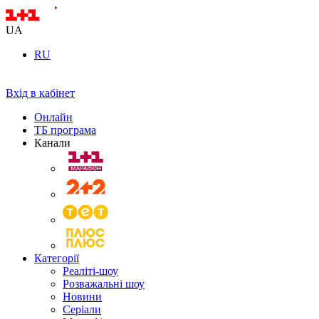
UA
RU
Вхід в кабінет
Онлайн
ТБ програма
Канали
Категорії
Реаліті-шоу
Розважальні шоу
Новини
Серіали