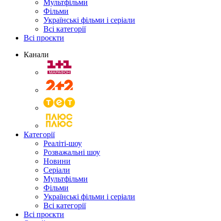
Мультфільми
Фільми
Українські фільми і серіали
Всі категорії
Всі проєкти
Канали
Категорії
Реаліті-шоу
Розважальні шоу
Новини
Серіали
Мультфільми
Фільми
Українські фільми і серіали
Всі категорії
Всі проєкти