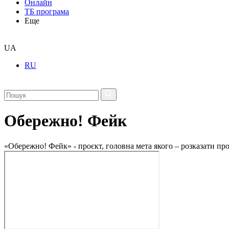
Онлайн
ТБ програма
Еще
UA
RU
Обережно! Фейк
«Обережно! Фейк» - проєкт, головна мета якого – розказати пр